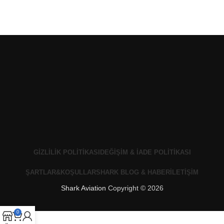
GIZLILIK POLITIKASI
DEĞIŞIM & İADE POLITIKASI
ŞARTLAR&KOŞULLAR
SHARK BLOG & HABER
İLETIŞIM
Shark Aviation
Copyright © 2026
0